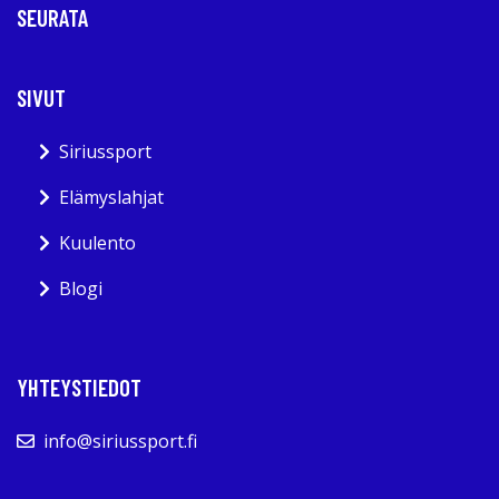
SEURATA
SIVUT
Siriussport
Elämyslahjat
Kuulento
Blogi
YHTEYSTIEDOT
info@siriussport.fi