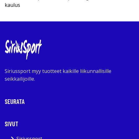
kaulus
Siriussport myy tuotteet kaikille liikunnallisille
seikkailijoille.
SEURATA
SIVUT
Siriussport