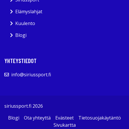
Elämyslahjat
Kuulento
Blogi
YHTEYSTIEDOT
info@siriussport.fi
siriussport.fi 2026
Blogi
Ota yhteyttä
Evästeet
Tietosuojakäytäntö
Sivukartta