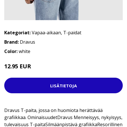
Kategoriat:
Vapaa-aikaan
,
T-paidat
Brand:
Dravus
Color:
white
12.95 EUR
29.95 EUR
LISÄTIETOJA
Dravus T-paita, jossa on huomiota herättävää
grafiikkaa. OminaisuudetDravus Menneisyys, nykyisyys,
tulevaisuus T-paitaSilmäänpistävä grafiikkaResorillinen