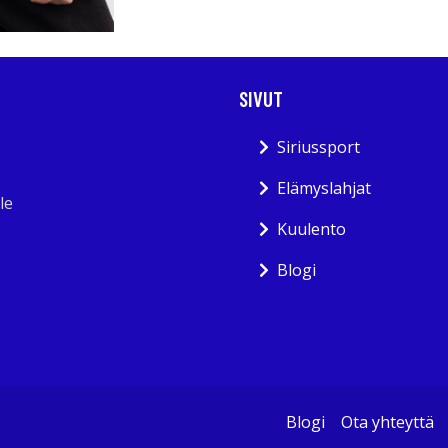
SIVUT
Siriussport
Elämyslahjat
le
Kuulento
Blogi
Blogi
Ota yhteyttä