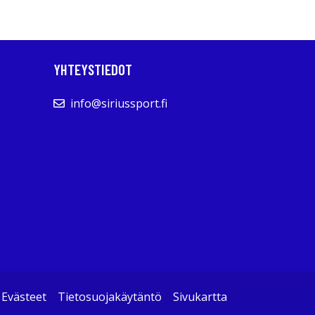
YHTEYSTIEDOT
info@siriussport.fi
Evästeet
Tietosuojakäytäntö
Sivukartta