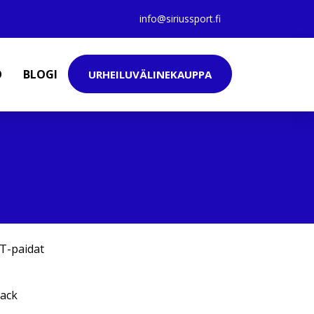
info@siriussport.fi
O
BLOGI
URHEILUVÄLINEKAUPPA
T-paidat
lack