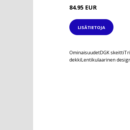
84.95 EUR
LISÄTIETOJA
OminaisuudetDGK skeittiTri
dekkiLentikulaarinen design