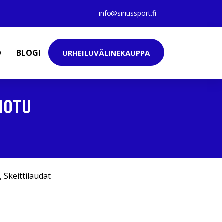
info@siriussport.fi
O
BLOGI
URHEILUVÄLINEKAUPPA
IOTU
,
Skeittilaudat