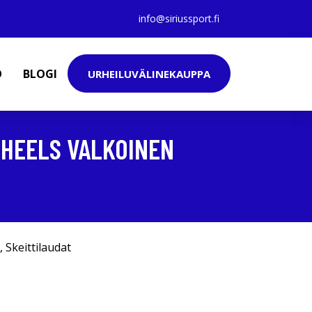
info@siriussport.fi
O
BLOGI
URHEILUVÄLINEKAUPPA
WHEELS VALKOINEN
,
Skeittilaudat