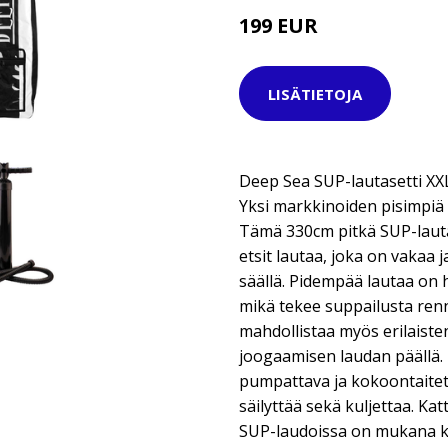
199 EUR
499 EUR
LISÄTIETOJA
Deep Sea SUP-lautasetti XX
Yksi markkinoiden pisimpiä
Tämä 330cm pitkä SUP-lauta
etsit lautaa, joka on vakaa 
säällä. Pidempää lautaa on h
mikä tekee suppailusta ren
mahdollistaa myös erilaiste
joogaamisen laudan päällä. 
pumpattava ja kokoontaitett
säilyttää sekä kuljettaa. Ka
SUP-laudoissa on mukana kat