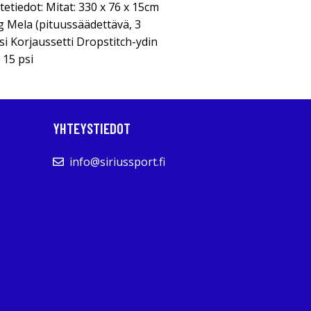
etiedot: Mitat: 330 x 76 x 15cm
g Mela (pituussäädettävä, 3
 Korjaussetti Dropstitch-ydin
 15 psi
YHTEYSTIEDOT
info@siriussport.fi