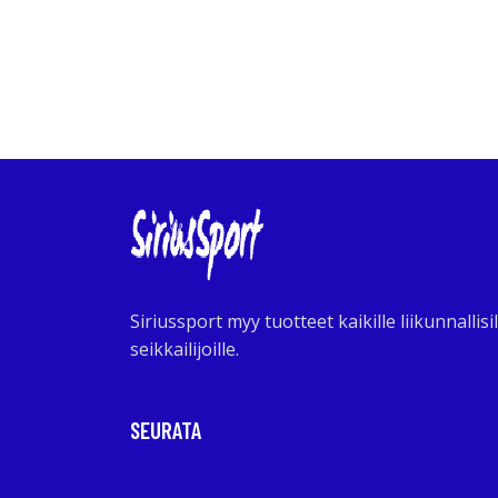
Siriussport myy tuotteet kaikille liikunnallisil
seikkailijoille.
SEURATA