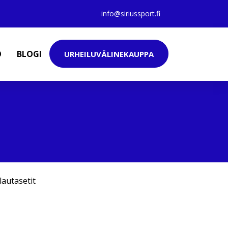
info@siriussport.fi
O
BLOGI
URHEILUVÄLINEKAUPPA
lautasetit