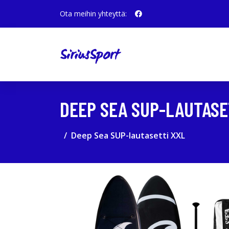
Ota meihin yhteyttä:
DEEP SEA SUP-LAUTASE
Deep Sea SUP-lautasetti XXL