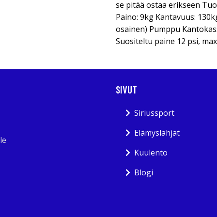
se pitää ostaa erikseen Tuot
Paino: 9kg Kantavuus: 130k
osainen) Pumppu Kantokassi
Suositeltu paine 12 psi, max
SIVUT
Siriussport
Elämyslahjat
le
Kuulento
Blogi