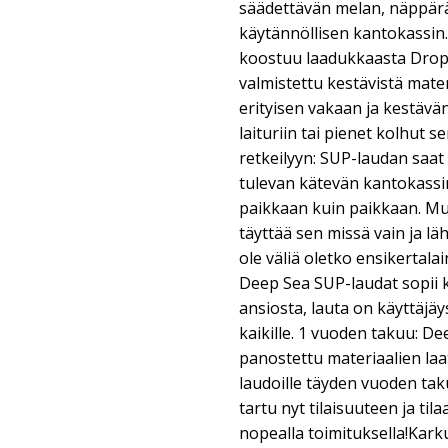
säädettävän melan, näppär
käytännöllisen kantokassin.
koostuu laadukkaasta Drops
valmistettu kestävistä materi
erityisen vakaan ja kestävä
laituriin tai pienet kolhut se
retkeilyyn: SUP-laudan saat
tulevan kätevän kantokass
paikkaan kuin paikkaan. Mu
täyttää sen missä vain ja lähte
ole väliä oletko ensikertal
Deep Sea SUP-laudat sopii k
ansiosta, lauta on käyttäjäys
kaikille. 1 vuoden takuu: D
panostettu materiaalien la
laudoille täyden vuoden taku
tartu nyt tilaisuuteen ja tila
nopealla toimituksella!Kark