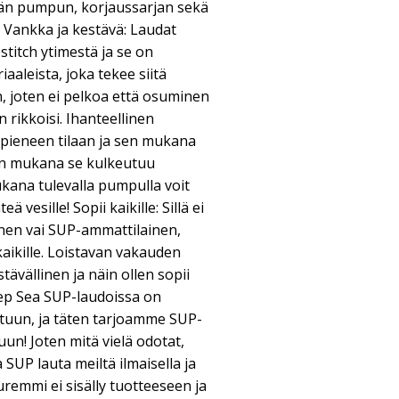
än pumpun, korjaussarjan sekä
 Vankka ja kestävä: Laudat
titch ytimestä ja se on
aaleista, joka tekee siitä
n, joten ei pelkoa että osuminen
n rikkoisi. Ihanteellinen
 pieneen tilaan ja sen mukana
in mukana se kulkeutuu
kana tulevalla pumpulla voit
ä vesille! Sopii kaikille: Sillä ei
ainen vai SUP-ammattilainen,
aikille. Loistavan vakauden
tävällinen ja näin ollen sopii
eep Sea SUP-laudoissa on
atuun, ja täten tarjoamme SUP-
un! Joten mitä vielä odotat,
a SUP lauta meiltä ilmaisella ja
uremmi ei sisälly tuotteeseen ja