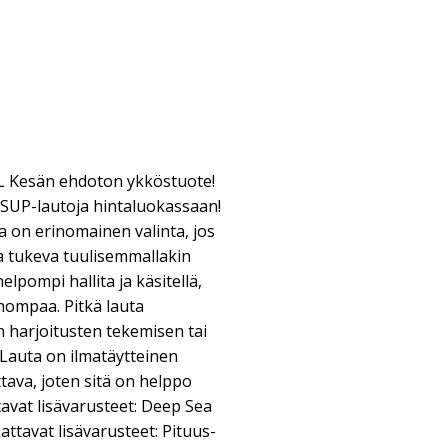
L Kesän ehdoton ykköstuote!
 SUP-lautoja hintaluokassaan!
 on erinomainen valinta, jos
ja tukeva tuulisemmallakin
elpompi hallita ja käsitellä,
nompaa. Pitkä lauta
n harjoitusten tekemisen tai
Lauta on ilmatäytteinen
ava, joten sitä on helppo
ttavat lisävarusteet: Deep Sea
tavat lisävarusteet: Pituus-