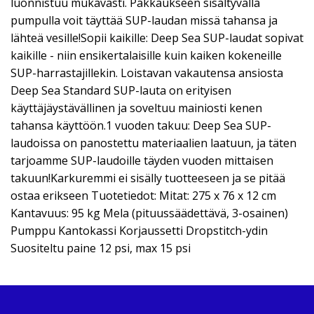
luonnistuu mukavasti. Pakkaukseen sisältyvällä
pumpulla voit täyttää SUP-laudan missä tahansa ja
lähteä vesille!Sopii kaikille: Deep Sea SUP-laudat sopivat
kaikille - niin ensikertalaisille kuin kaiken kokeneille
SUP-harrastajillekin. Loistavan vakautensa ansiosta
Deep Sea Standard SUP-lauta on erityisen
käyttäjäystävällinen ja soveltuu mainiosti kenen
tahansa käyttöön.1 vuoden takuu: Deep Sea SUP-
laudoissa on panostettu materiaalien laatuun, ja täten
tarjoamme SUP-laudoille täyden vuoden mittaisen
takuun!Karkuremmi ei sisälly tuotteeseen ja se pitää
ostaa erikseen Tuotetiedot: Mitat: 275 x 76 x 12 cm
Kantavuus: 95 kg Mela (pituussäädettävä, 3-osainen)
Pumppu Kantokassi Korjaussetti Dropstitch-ydin
Suositeltu paine 12 psi, max 15 psi