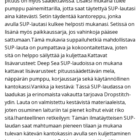
pituus on myös säädettävissä. Lisäksi mukana tulee
pumppu painemittarilla, jotta saat täytettyä SUP-lautasi
aina kätevästi. Setin täydentää kantoreppu, jonka
avulla SUP-lautasi kulkee helposti mukanasi. Setissä on
lisänä myös paikkaussarja, jos vahinkoja pääsee
sattumaan.Tämä mukavia suppailuhetkiä mahdollistava
SUP-lauta on pumpattava ja kokoontaitettava, joten
sitä on helppo säilyttää ja kuljettaa.Kattavat
lisävarusteet: Deep Sea SUP-laudoissa on mukana
kattavat lisävarusteet: pituussäädettävän mela,
näppärän pumppu, korjaussarja sekä käytännöllinen
kantokassi.Vankka ja kestävä: Tässä SUP-laudassa on
laadukas ja erinomaista vakautta tarjoava Dropstitch-
ydin. Lauta on valmistettu kestävistä materiaaleista,
joten osuminen laituriin tai pienet kolhut eivät riko
sitä.Ihanteellinen retkeilyyn: Tämän ilmatäytteisen SUP-
laudan saat mahtumaan pieneen tilaan ja mukana
tulevan kätevän kantokassin avulla sen kuljettaminen