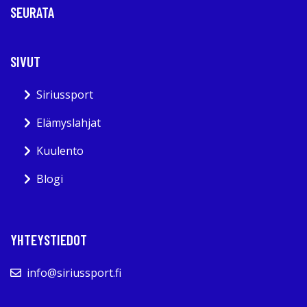
SEURATA
SIVUT
Siriussport
Elämyslahjat
Kuulento
Blogi
YHTEYSTIEDOT
info@siriussport.fi