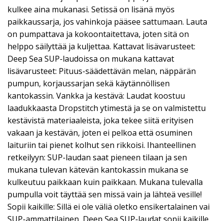
kulkee aina mukanasi. Setissä on lisänä myös
paikkaussarja, jos vahinkoja pääsee sattumaan. Lauta
on pumpattava ja kokoontaitettava, joten sitä on
helppo säilyttää ja kuljettaa. Kattavat lisävarusteet:
Deep Sea SUP-laudoissa on mukana kattavat
lisävarusteet: Pituus-säädettävän melan, näppärän
pumpun, korjaussarjan sekä käytännöllisen
kantokassin. Vankka ja kestävä: Laudat koostuu
laadukkaasta Dropstitch ytimestä ja se on valmistettu
kestävistä materiaaleista, joka tekee siitä erityisen
vakaan ja kestävän, joten ei pelkoa että osuminen
laituriin tai pienet kolhut sen rikkoisi. Ihanteellinen
retkeilyyn: SUP-laudan saat pieneen tilaan ja sen
mukana tulevan kätevän kantokassin mukana se
kulkeutuu paikkaan kuin paikkaan. Mukana tulevalla
pumpulla voit täyttää sen missä vain ja lähteä vesille!
Sopii kaikille: Sillä ei ole väliä oletko ensikertalainen vai
SUP-ammattilainen, Deep Sea SUP-laudat sopii kaikille.