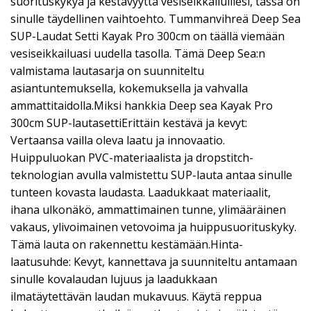
suorituskykyä ja kestävyyttä vesiseikkailuillesi, tässä on
sinulle täydellinen vaihtoehto. Tummanvihreä Deep Sea
SUP-Laudat Setti Kayak Pro 300cm on täällä viemään
vesiseikkailuasi uudella tasolla. Tämä Deep Sea:n
valmistama lautasarja on suunniteltu
asiantuntemuksella, kokemuksella ja vahvalla
ammattitaidolla.Miksi hankkia Deep sea Kayak Pro
300cm SUP-lautasettiErittäin kestävä ja kevyt:
Vertaansa vailla oleva laatu ja innovaatio.
Huippuluokan PVC-materiaalista ja dropstitch-
teknologian avulla valmistettu SUP-lauta antaa sinulle
tunteen kovasta laudasta. Laadukkaat materiaalit,
ihana ulkonäkö, ammattimainen tunne, ylimääräinen
vakaus, ylivoimainen vetovoima ja huippusuorituskyky.
Tämä lauta on rakennettu kestämään.Hinta-
laatusuhde: Kevyt, kannettava ja suunniteltu antamaan
sinulle kovalaudan lujuus ja laadukkaan
ilmatäytettävän laudan mukavuus. Käytä reppua