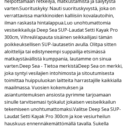
helpottamaan retkeilyä, matkustamista ja säilytystä
varten.Suorituskyky: Nauti suorituskyvystä, joka on
verrattavissa markkinoiden kalliisiin kovalautoihin,
ilman raskasta hintalappua.Luo unohtumattomia
vesiseikkailuja Deep Sea SUP-Laudat Setti Kayak Pro
300cm, VihreäVapauta sisäinen seikkailijasi tämän
poikkeuksellisen SUP-lautasetin avulla. Olitpa sitten
aloittelija tai edistyneempi suppailija etsimässä
matkaystävällistä kumppania, lautamme on sinua
varten.Deep Sea - Tietoa merkistäDeep Sea on merkki,
joka syntyi vesilajien intohimosta ja sitoutumisesta
toimittaa huippuluokan laitteita harrastajille kaikkialla
maailmassa. Vuosien kokemuksen ja
asiantuntemuksen ansiosta pyrimme tarjoamaan
sinulle tarvitsemasi työkalut jokaisen vesiseikkailun
tekemiseen unohtumattomaksi.Valitse Deep Sea SUP-
Laudat Setti Kayak Pro 300cm ja koe vesiurheilun
hauskuus ennennäkemättömällä tavalla. Sukella