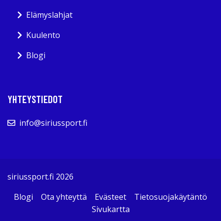
Elämyslahjat
Kuulento
Blogi
YHTEYSTIEDOT
info@siriussport.fi
siriussport.fi 2026
Blogi
Ota yhteyttä
Evästeet
Tietosuojakäytäntö
Sivukartta