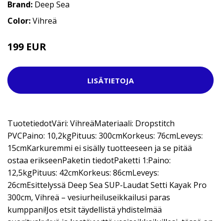
Brand:
Deep Sea
Color:
Vihreä
199 EUR
499 EUR
LISÄTIETOJA
TuotetiedotVäri: VihreäMateriaali: Dropstitch
PVCPaino: 10,2kgPituus: 300cmKorkeus: 76cmLeveys:
15cmKarkuremmi ei sisälly tuotteeseen ja se pitää
ostaa erikseenPaketin tiedotPaketti 1:Paino:
12,5kgPituus: 42cmKorkeus: 86cmLeveys:
26cmEsittelyssä Deep Sea SUP-Laudat Setti Kayak Pro
300cm, Vihreä – vesiurheiluseikkailusi paras
kumppani!Jos etsit täydellistä yhdistelmää