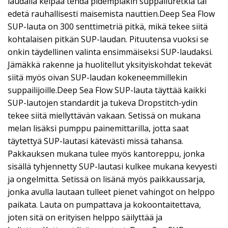
laudalla kelpaa tehdä pidempiäkin suppailuretkiä tai
edetä rauhallisesti maisemista nauttien.Deep Sea Flow
SUP-lauta on 300 senttimetriä pitkä, mikä tekee siitä
kohtalaisen pitkän SUP-laudan. Pituutensa vuoksi se
onkin täydellinen valinta ensimmäiseksi SUP-laudaksi.
Jämäkkä rakenne ja huolitellut yksityiskohdat tekevät
siitä myös oivan SUP-laudan kokeneemmillekin
suppailijoille.Deep Sea Flow SUP-lauta täyttää kaikki
SUP-lautojen standardit ja tukeva Dropstitch-ydin
tekee siitä miellyttävän vakaan. Setissä on mukana
melan lisäksi pumppu painemittarilla, jotta saat
täytettyä SUP-lautasi kätevästi missä tahansa.
Pakkauksen mukana tulee myös kantoreppu, jonka
sisällä tyhjennetty SUP-lautasi kulkee mukana kevyesti
ja ongelmitta. Setissä on lisänä myös paikkaussarja,
jonka avulla lautaan tulleet pienet vahingot on helppo
paikata. Lauta on pumpattava ja kokoontaitettava,
joten sitä on erityisen helppo säilyttää ja