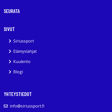
SEURATA
SIVUT
Siriussport
Elämyslahjat
Kuulento
Blogi
YHTEYSTIEDOT
info@siriussport.fi