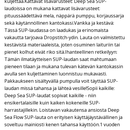
kuljettaa.Kattavat lisävarusteet: Deep Sea SUP-
laudoissa on mukana kattavat lisävarusteet:
pituussäädettävä mela, näppärä pumppu, korjaussarja
sekä käytännöllinen kantokassi.Vankka ja kestävä:
Tässä SUP-laudassa on laadukas ja erinomaista
vakautta tarjoava Dropstitch-ydin. Lauta on valmistettu
kestävistä materiaaleista, joten osuminen laituriin tai
pienet kolhut eivät riko sitä.Ihanteellinen retkeilyyn:
Tämän ilmatäytteisen SUP-laudan saat mahtumaan
pieneen tilaan ja mukana tulevan kätevän kantokassin
avulla sen kuljettaminen luonnistuu mukavasti.
Pakkaukseen sisältyvällä pumpulla voit täyttää SUP-
laudan missä tahansa ja lähteä vesille!Sopii kaikille:
Deep Sea SUP-laudat sopivat kaikille - niin
ensikertalaisille kuin kaiken kokeneille SUP-
harrastajillekin. Loistavan vakautensa ansiosta Deep
Sea Flow SUP-lauta on erityisen käyttäjäystävällinen ja
soveltuu mainiosti kenen tahansa käyttöön.1 vuoden