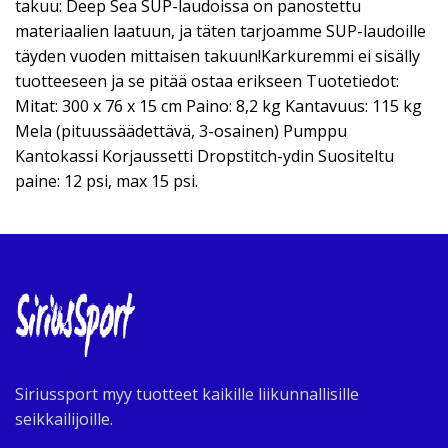
takuu: Deep Sea SUP-laudoissa on panostettu
materiaalien laatuun, ja täten tarjoamme SUP-laudoille
täyden vuoden mittaisen takuun!Karkuremmi ei sisälly
tuotteeseen ja se pitää ostaa erikseen Tuotetiedot:
Mitat: 300 x 76 x 15 cm Paino: 8,2 kg Kantavuus: 115 kg
Mela (pituussäädettävä, 3-osainen) Pumppu
Kantokassi Korjaussetti Dropstitch-ydin Suositeltu
paine: 12 psi, max 15 psi.
Siriussport myy tuotteet kaikille liikunnallisille
seikkailijoille.