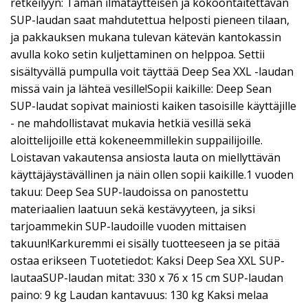
retkeilyyn: Tämän ilmatäytteisen ja kokoontaitettavan
SUP-laudan saat mahdutettua helposti pieneen tilaan,
ja pakkauksen mukana tulevan kätevän kantokassin
avulla koko setin kuljettaminen on helppoa. Settii
sisältyvällä pumpulla voit täyttää Deep Sea XXL -laudan
missä vain ja lähteä vesille!Sopii kaikille: Deep Sean
SUP-laudat sopivat mainiosti kaiken tasoisille käyttäjille
- ne mahdollistavat mukavia hetkiä vesillä sekä
aloittelijoille että kokeneemmillekin suppailijoille.
Loistavan vakautensa ansiosta lauta on miellyttävän
käyttäjäystävällinen ja näin ollen sopii kaikille.1 vuoden
takuu: Deep Sea SUP-laudoissa on panostettu
materiaalien laatuun sekä kestävyyteen, ja siksi
tarjoammekin SUP-laudoille vuoden mittaisen
takuun!Karkuremmi ei sisälly tuotteeseen ja se pitää
ostaa erikseen Tuotetiedot: Kaksi Deep Sea XXL SUP-
lautaaSUP-laudan mitat: 330 x 76 x 15 cm SUP-laudan
paino: 9 kg Laudan kantavuus: 130 kg Kaksi melaa