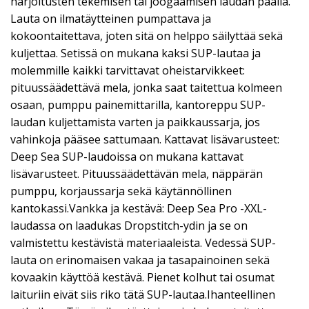
harjoitusten tekemisen tai joogaamisen laudan päällä.
Lauta on ilmatäytteinen pumpattava ja
kokoontaitettava, joten sitä on helppo säilyttää sekä
kuljettaa. Setissä on mukana kaksi SUP-lautaa ja
molemmille kaikki tarvittavat oheistarvikkeet:
pituussäädettävä mela, jonka saat taitettua kolmeen
osaan, pumppu painemittarilla, kantoreppu SUP-
laudan kuljettamista varten ja paikkaussarja, jos
vahinkoja pääsee sattumaan. Kattavat lisävarusteet:
Deep Sea SUP-laudoissa on mukana kattavat
lisävarusteet. Pituussäädettävän mela, näppärän
pumppu, korjaussarja sekä käytännöllinen
kantokassi.Vankka ja kestävä: Deep Sea Pro -XXL-
laudassa on laadukas Dropstitch-ydin ja se on
valmistettu kestävistä materiaaleista. Vedessä SUP-
lauta on erinomaisen vakaa ja tasapainoinen sekä
kovaakin käyttöä kestävä. Pienet kolhut tai osumat
laituriin eivät siis riko tätä SUP-lautaa.Ihanteellinen