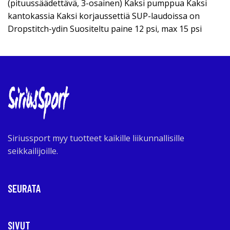
(pituussäädettävä, 3-osainen) Kaksi pumppua Kaksi
kantokassia Kaksi korjaussettiä SUP-laudoissa on
Dropstitch-ydin Suositeltu paine 12 psi, max 15 psi
Siriussport myy tuotteet kaikille liikunnallisille
seikkailijoille.
SEURATA
SIVUT