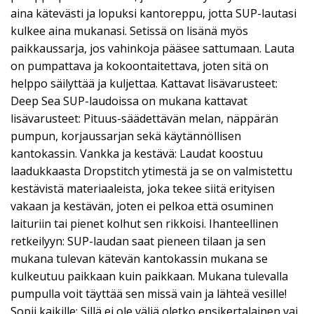
aina kätevästi ja lopuksi kantoreppu, jotta SUP-lautasi
kulkee aina mukanasi. Setissä on lisänä myös
paikkaussarja, jos vahinkoja pääsee sattumaan. Lauta
on pumpattava ja kokoontaitettava, joten sitä on
helppo säilyttää ja kuljettaa. Kattavat lisävarusteet:
Deep Sea SUP-laudoissa on mukana kattavat
lisävarusteet: Pituus-säädettävän melan, näppärän
pumpun, korjaussarjan sekä käytännöllisen
kantokassin. Vankka ja kestävä: Laudat koostuu
laadukkaasta Dropstitch ytimestä ja se on valmistettu
kestävistä materiaaleista, joka tekee siitä erityisen
vakaan ja kestävän, joten ei pelkoa että osuminen
laituriin tai pienet kolhut sen rikkoisi. Ihanteellinen
retkeilyyn: SUP-laudan saat pieneen tilaan ja sen
mukana tulevan kätevän kantokassin mukana se
kulkeutuu paikkaan kuin paikkaan. Mukana tulevalla
pumpulla voit täyttää sen missä vain ja lähteä vesille!
Sopii kaikille: Sillä ei ole väliä oletko ensikertalainen vai