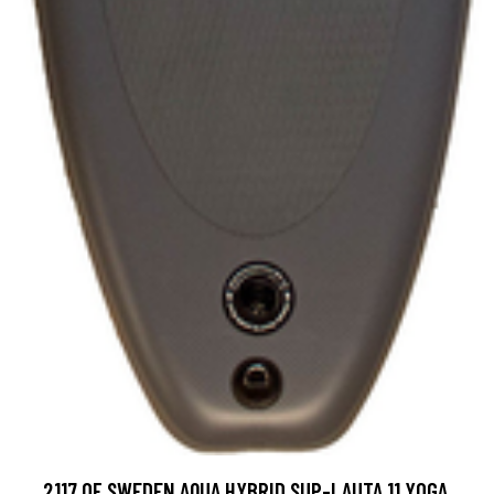
2117 OF SWEDEN AQUA HYBRID SUP-LAUTA 11 YOGA,