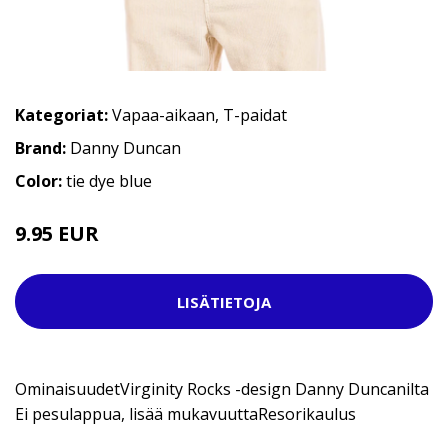
Kategoriat:
Vapaa-aikaan
,
T-paidat
Brand:
Danny Duncan
Color:
tie dye blue
9.95 EUR
29.95 EUR
LISÄTIETOJA
OminaisuudetVirginity Rocks -design Danny Duncanilta
Ei pesulappua, lisää mukavuuttaResorikaulus