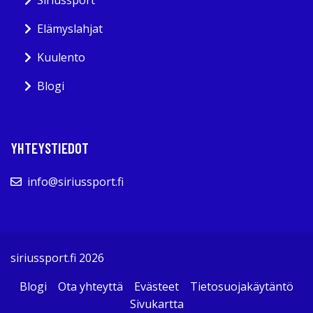
Siriussport
Elämyslahjat
Kuulento
Blogi
YHTEYSTIEDOT
info@siriussport.fi
siriussport.fi 2026
Blogi
Ota yhteyttä
Evästeet
Tietosuojakäytäntö
Sivukartta