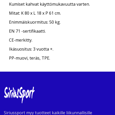
Kumiset kahvat käyttömukavuutta varten.
Mitat: K 80 x L 18 x P 61 cm.
Enimmäiskuormitus: 50 kg.
EN 71 -sertifikaatti.
CE-merkitty.
Ikäsuositus: 3 vuotta +.
PP-muovi, teräs, TPE.
Siriussport myy tuotteet kaikille liikunnallisille