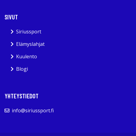
SIVUT
Siriussport
Elämyslahjat
Kuulento
Blogi
YHTEYSTIEDOT
info@siriussport.fi