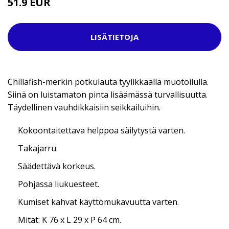
51.9 EUR
LISÄTIETOJA
Chillafish-merkin potkulauta tyylikkäällä muotoilulla.
Siinä on luistamaton pinta lisäämässä turvallisuutta.
Täydellinen vauhdikkaisiin seikkailuihin.
Kokoontaitettava helppoa säilytystä varten.
Takajarru.
Säädettävä korkeus.
Pohjassa liukuesteet.
Kumiset kahvat käyttömukavuutta varten.
Mitat: K 76 x L 29 x P 64 cm.