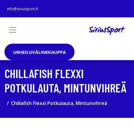
info@siriussport.fi
URHEILUVÄLINEKAUPPA
CHILLAFISH FLEXXI
POTKULAUTA, MINTUNVIHREÄ
Chillafish Flexxi Potkulauta, Mintunvihreä