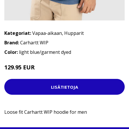
Kategoriat:
Vapaa-aikaan
,
Hupparit
Brand:
Carhartt WIP
Color:
light blue/garment dyed
129.95 EUR
149.95 EUR
LISÄTIETOJA
Loose fit Carhartt WIP hoodie for men