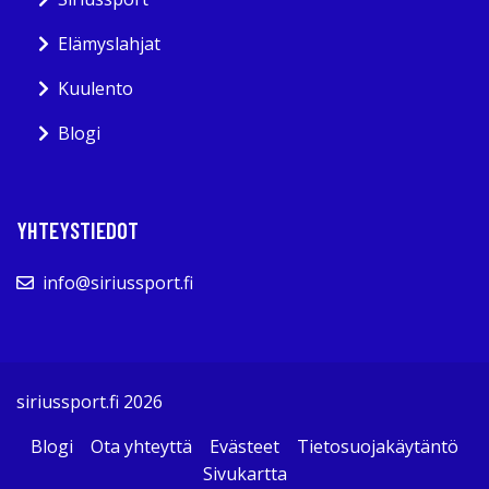
Elämyslahjat
Kuulento
Blogi
YHTEYSTIEDOT
info@siriussport.fi
siriussport.fi 2026
Blogi
Ota yhteyttä
Evästeet
Tietosuojakäytäntö
Sivukartta