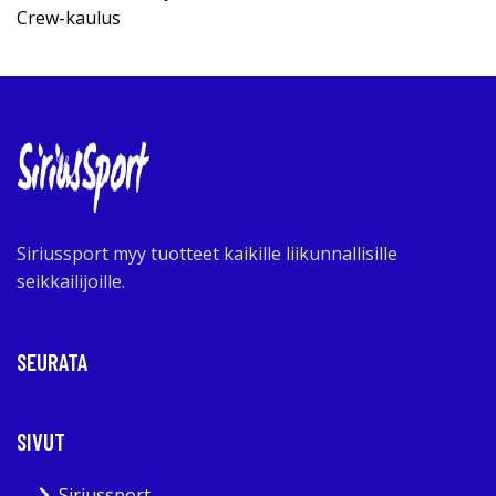
Crew-kaulus
Siriussport myy tuotteet kaikille liikunnallisille
seikkailijoille.
SEURATA
SIVUT
Siriussport