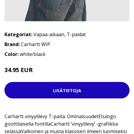
Kategoriat:
Vapaa-aikaan
,
T-paidat
Brand:
Carhartt WIP
Color:
white/black
34.95 EUR
49.95 EUR
LISÄTIETOJA
Carhartt vinyylilevy T-paita. OminaisuudetEtulogo
goottilaisella fontillaCarhartt ‘vinyylilevy’ -grafiikka
selässäValkoinen ja musta klassisen ilmeen luomiseksi