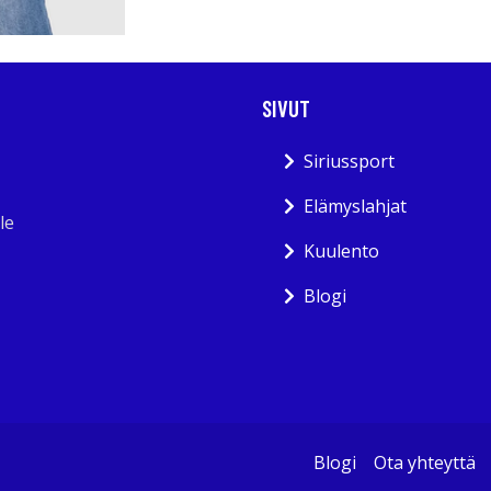
SIVUT
Siriussport
Elämyslahjat
le
Kuulento
Blogi
Blogi
Ota yhteyttä