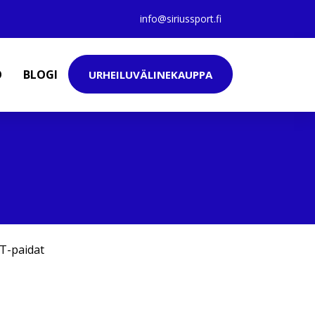
info@siriussport.fi
O
BLOGI
URHEILUVÄLINEKAUPPA
T-paidat