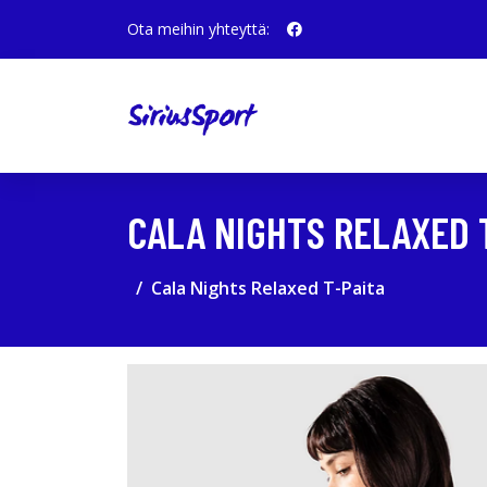
Ota meihin yhteyttä:
CALA NIGHTS RELAXED 
Cala Nights Relaxed T-Paita