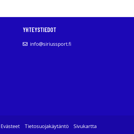
YHTEYSTIEDOT
info@siriussport.fi
Evästeet
Tietosuojakäytäntö
Sivukartta