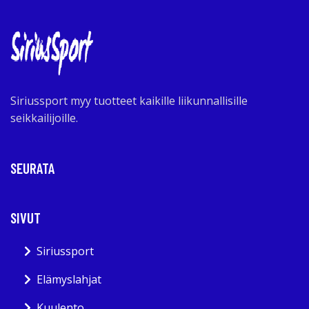
Siriussport myy tuotteet kaikille liikunnallisille
seikkailijoille.
SEURATA
SIVUT
Siriussport
Elämyslahjat
Kuulento