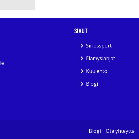
SIVUT
Siriussport
Elämyslahjat
le
Kuulento
Blogi
Blogi
Ota yhteyttä