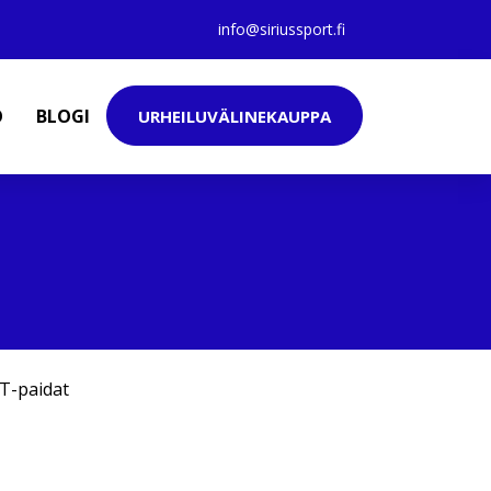
info@siriussport.fi
O
BLOGI
URHEILUVÄLINEKAUPPA
T-paidat