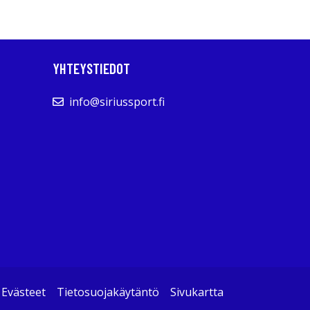
YHTEYSTIEDOT
info@siriussport.fi
Evästeet
Tietosuojakäytäntö
Sivukartta