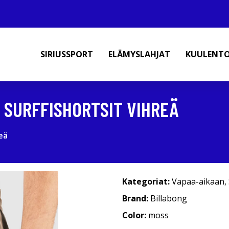
SIRIUSSPORT
ELÄMYSLAHJAT
KUULENT
 SURFFISHORTSIT VIHREÄ
eä
Kategoriat:
Vapaa-aikaan
,
Brand:
Billabong
Color:
moss