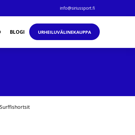
info@siriussport.fi
O
BLOGI
URHEILUVÄLINEKAUPPA
Surffishortsit