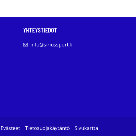
YHTEYSTIEDOT
info@siriussport.fi
Evästeet
Tietosuojakäytäntö
Sivukartta