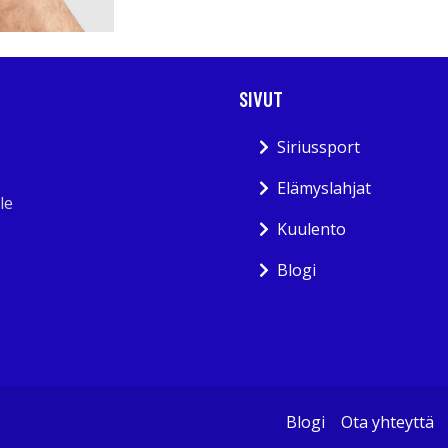
SIVUT
Siriussport
Elämyslahjat
le
Kuulento
Blogi
Blogi
Ota yhteyttä