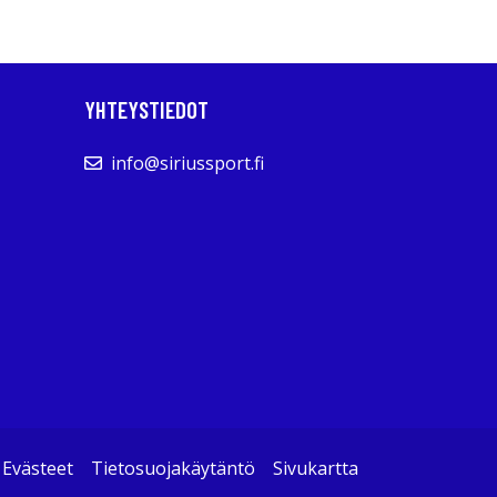
YHTEYSTIEDOT
info@siriussport.fi
Evästeet
Tietosuojakäytäntö
Sivukartta