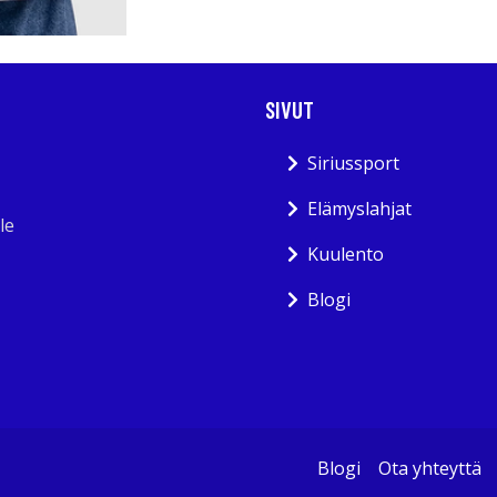
SIVUT
Siriussport
Elämyslahjat
le
Kuulento
Blogi
Blogi
Ota yhteyttä