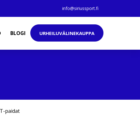
info@siriussport.fi
O
BLOGI
URHEILUVÄLINEKAUPPA
T-paidat