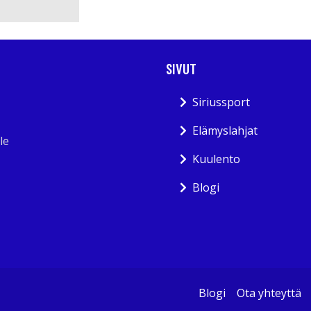
SIVUT
Siriussport
Elämyslahjat
le
Kuulento
Blogi
Blogi
Ota yhteyttä