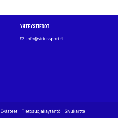
YHTEYSTIEDOT
info@siriussport.fi
Evästeet
Tietosuojakäytäntö
Sivukartta