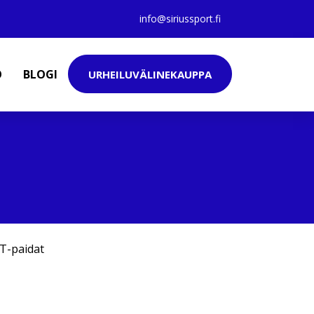
info@siriussport.fi
O
BLOGI
URHEILUVÄLINEKAUPPA
T-paidat