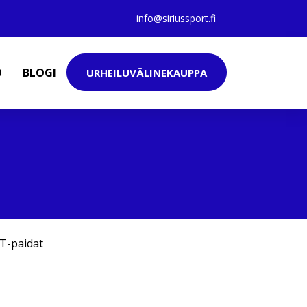
info@siriussport.fi
O
BLOGI
URHEILUVÄLINEKAUPPA
T-paidat