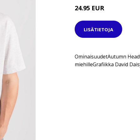
24.95 EUR
34.95 EUR
LISÄTIETOJA
OminaisuudetAutumn Headwe
miehilleGrafiikka David Dais