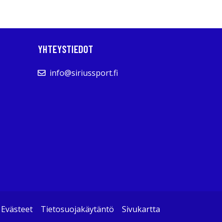
YHTEYSTIEDOT
info@siriussport.fi
Evästeet
Tietosuojakäytäntö
Sivukartta