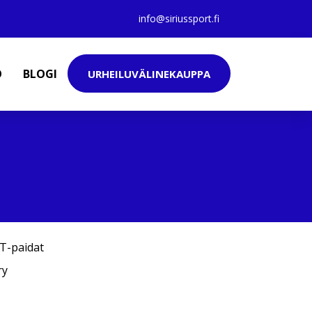
info@siriussport.fi
O
BLOGI
URHEILUVÄLINEKAUPPA
T-paidat
ry