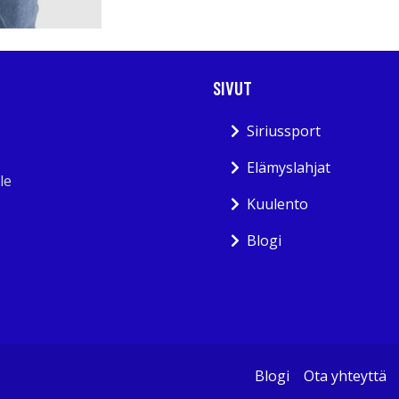
SIVUT
Siriussport
Elämyslahjat
le
Kuulento
Blogi
Blogi
Ota yhteyttä