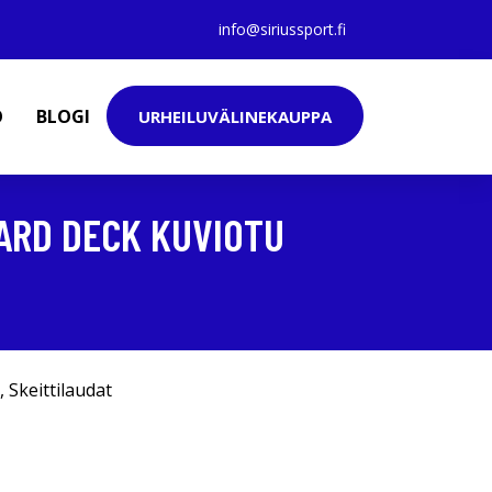
info@siriussport.fi
O
BLOGI
URHEILUVÄLINEKAUPPA
ARD DECK KUVIOTU
,
Skeittilaudat