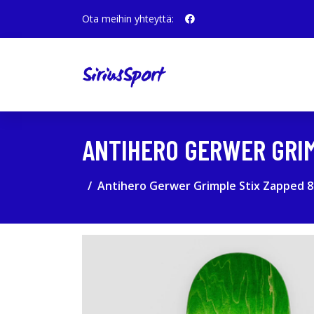
Ota meihin yhteyttä:
ANTIHERO GERWER GRIM
Antihero Gerwer Grimple Stix Zapped 8