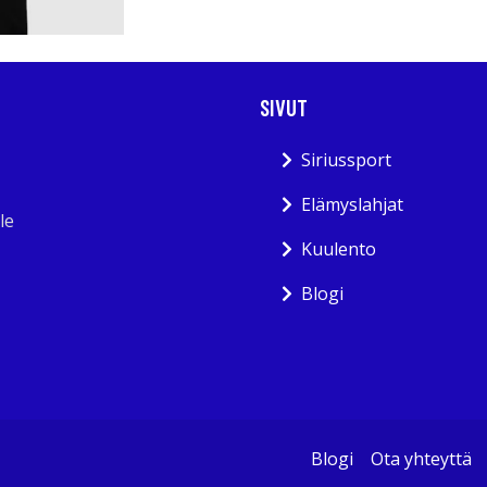
SIVUT
Siriussport
Elämyslahjat
le
Kuulento
Blogi
Blogi
Ota yhteyttä