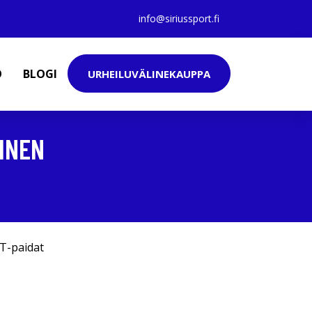
info@siriussport.fi
O
BLOGI
URHEILUVÄLINEKAUPPA
INEN
T-paidat