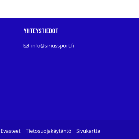
YHTEYSTIEDOT
info@siriussport.fi
Evästeet
Tietosuojakäytäntö
Sivukartta