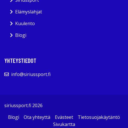
Siriussport
Elämyslahjat
Kuulento
Blogi
YHTEYSTIEDOT
info@siriussport.fi
siriussport.fi 2026
Blogi
Ota yhteyttä
Evästeet
Tietosuojakäytäntö
Sivukartta