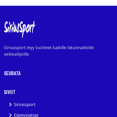
Siriussport myy tuotteet kaikille liikunnallisille
seikkailijoille.
SEURATA
SIVUT
Siriussport
Elämyslahjat