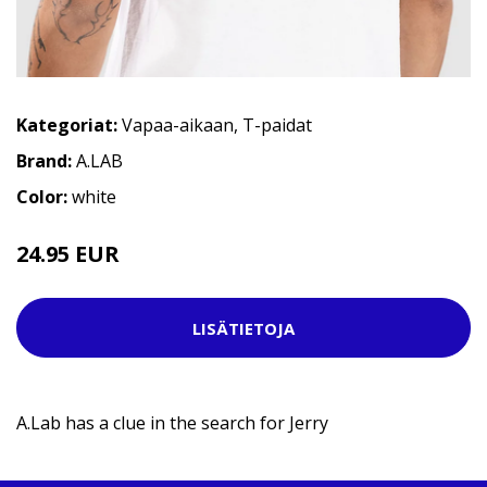
Kategoriat:
Vapaa-aikaan
,
T-paidat
Brand:
A.LAB
Color:
white
24.95 EUR
29.95 EUR
LISÄTIETOJA
A.Lab has a clue in the search for Jerry