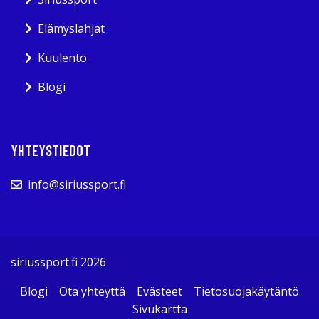
Elämyslahjat
Kuulento
Blogi
YHTEYSTIEDOT
info@siriussport.fi
siriussport.fi 2026
Blogi
Ota yhteyttä
Evästeet
Tietosuojakäytäntö
Sivukartta