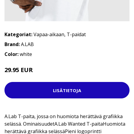
Kategoriat:
Vapaa-aikaan
,
T-paidat
Brand:
A.LAB
Color:
white
29.95 EUR
LISÄTIETOJA
A.Lab T-paita, jossa on huomiota herättävä grafiikka
selässä. OminaisuudetA.Lab Wanted T-paitaHuomiota
herättävä grafiikka selässäPieni logoprintti