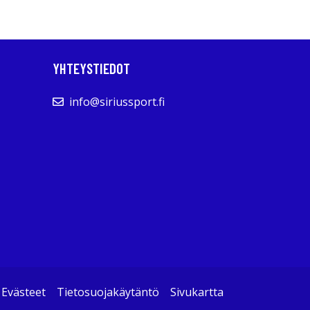
YHTEYSTIEDOT
info@siriussport.fi
Evästeet
Tietosuojakäytäntö
Sivukartta