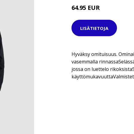
64.95 EUR
LISÄTIETOJA
Hyväksy omituisuus. Ominai
vasemmalla rinnassaSelässä
jossa on luettelo rikoksist
käyttömukavuuttaValmistett