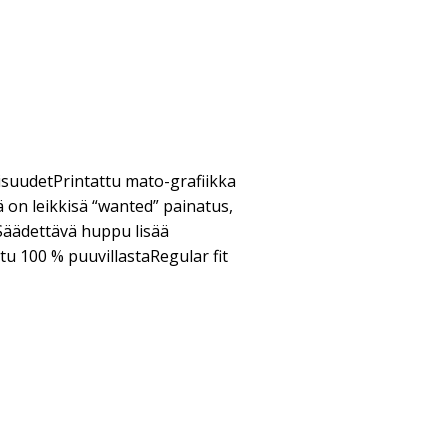
suudetPrintattu mato-grafiikka
 on leikkisä “wanted” painatus,
aSäädettävä huppu lisää
u 100 % puuvillastaRegular fit