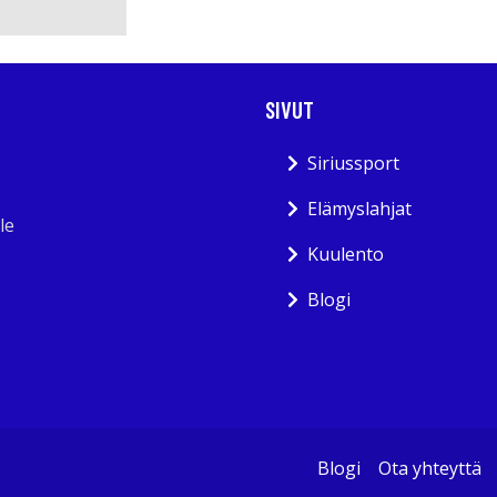
SIVUT
Siriussport
Elämyslahjat
le
Kuulento
Blogi
Blogi
Ota yhteyttä