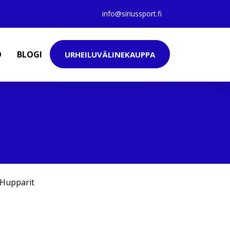
info@siriussport.fi
O
BLOGI
URHEILUVÄLINEKAUPPA
Hupparit