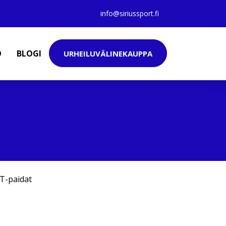
info@siriussport.fi
O
BLOGI
URHEILUVÄLINEKAUPPA
T-paidat