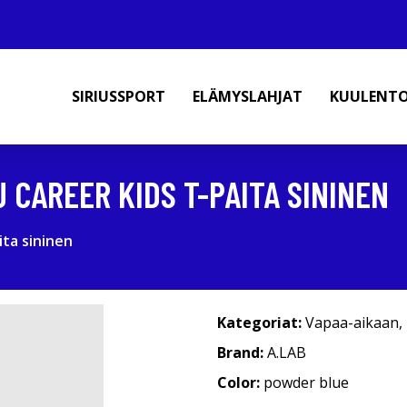
SIRIUSSPORT
ELÄMYSLAHJAT
KUULENT
J CAREER KIDS T-PAITA SININEN
ita sininen
Kategoriat:
Vapaa-aikaan
,
Brand:
A.LAB
Color:
powder blue