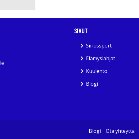
SIVUT
Siriussport
Elämyslahjat
le
Kuulento
Blogi
Blogi
Ota yhteyttä