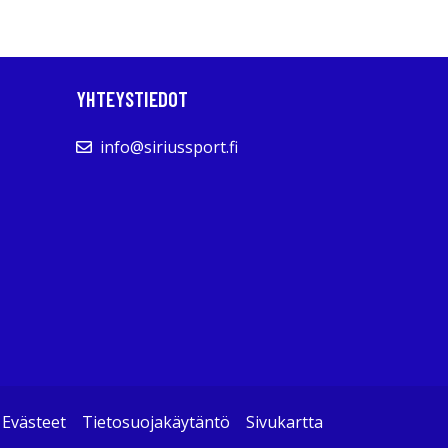
YHTEYSTIEDOT
info@siriussport.fi
Evästeet
Tietosuojakäytäntö
Sivukartta