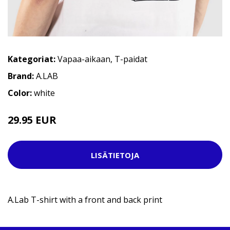
Kategoriat:
Vapaa-aikaan
,
T-paidat
Brand:
A.LAB
Color:
white
29.95 EUR
LISÄTIETOJA
A.Lab T-shirt with a front and back print