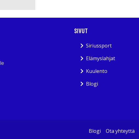
SIVUT
Siriussport
Elämyslahjat
le
Kuulento
Blogi
Blogi
Ota yhteyttä