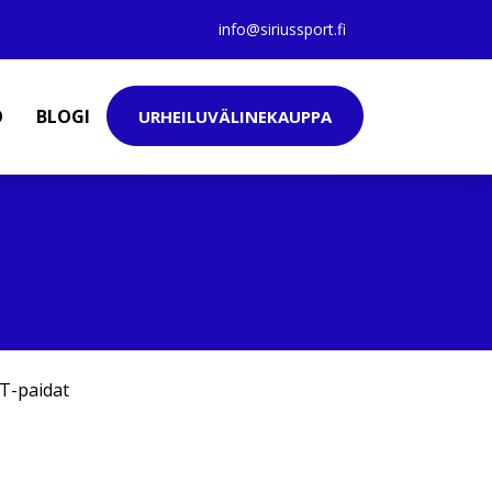
info@siriussport.fi
O
BLOGI
URHEILUVÄLINEKAUPPA
T-paidat