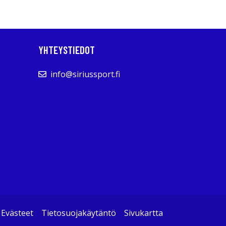
YHTEYSTIEDOT
info@siriussport.fi
Evästeet
Tietosuojakäytäntö
Sivukartta