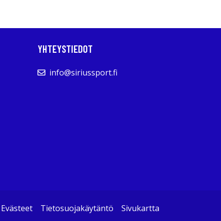
YHTEYSTIEDOT
info@siriussport.fi
Evästeet
Tietosuojakäytäntö
Sivukartta