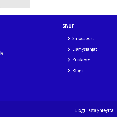
SIVUT
Siriussport
Elämyslahjat
le
Kuulento
Blogi
Blogi
Ota yhteyttä