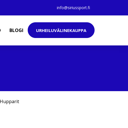
info@siriussport.fi
O
BLOGI
URHEILUVÄLINEKAUPPA
Hupparit