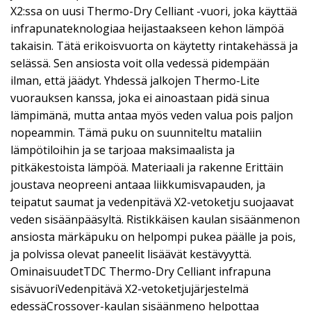
X2:ssa on uusi Thermo-Dry Celliant -vuori, joka käyttää
infrapunateknologiaa heijastaakseen kehon lämpöä
takaisin. Tätä erikoisvuorta on käytetty rintakehässä ja
selässä. Sen ansiosta voit olla vedessä pidempään
ilman, että jäädyt. Yhdessä jalkojen Thermo-Lite
vuorauksen kanssa, joka ei ainoastaan pidä sinua
lämpimänä, mutta antaa myös veden valua pois paljon
nopeammin. Tämä puku on suunniteltu mataliin
lämpötiloihin ja se tarjoaa maksimaalista ja
pitkäkestoista lämpöä. Materiaali ja rakenne Erittäin
joustava neopreeni antaaa liikkumisvapauden, ja
teipatut saumat ja vedenpitävä X2-vetoketju suojaavat
veden sisäänpääsyltä. Ristikkäisen kaulan sisäänmenon
ansiosta märkäpuku on helpompi pukea päälle ja pois,
ja polvissa olevat paneelit lisäävät kestävyyttä.
OminaisuudetTDC Thermo-Dry Celliant infrapuna
sisävuoriVedenpitävä X2-vetoketjujärjestelmä
edessäCrossover-kaulan sisäänmeno helpottaa