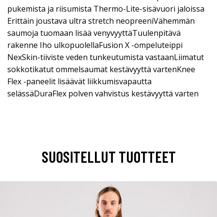
pukemista ja riisumista Thermo-Lite-sisävuori jaloissa
Erittäin joustava ultra stretch neopreeniVähemmän
saumoja tuomaan lisää venyvyyttäTuulenpitävä
rakenne Iho ulkopuolellaFusion X -ompeluteippi
NexSkin-tiiviste veden tunkeutumista vastaanLiimatut
sokkotikatut ommelsaumat kestävyyttä vartenKnee
Flex -paneelit lisäävät liikkumisvapautta
selässäDuraFlex polven vahvistus kestävyyttä varten
SUOSITELLUT TUOTTEET