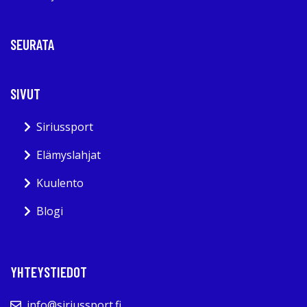
SEURATA
SIVUT
Siriussport
Elämyslahjat
Kuulento
Blogi
YHTEYSTIEDOT
info@siriussport.fi