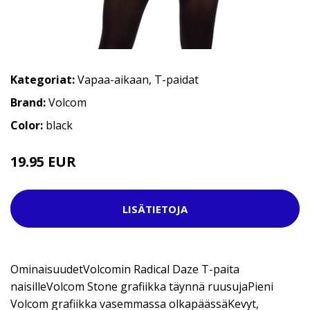
Kategoriat:
Vapaa-aikaan
,
T-paidat
Brand:
Volcom
Color:
black
19.95 EUR
32.95 EUR
LISÄTIETOJA
OminaisuudetVolcomin Radical Daze T-paita
naisilleVolcom Stone grafiikka täynnä ruusujaPieni
Volcom grafiikka vasemmassa olkapäässäKevyt,