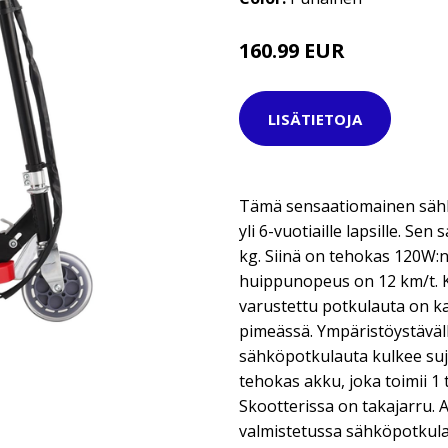
160.99 EUR
LISÄTIETOJA
Tämä sensaatiomainen sähkö
yli 6-vuotiaille lapsille. Se
kg. Siinä on tehokas 120W:
huippunopeus on 12 km/t. K
varustettu potkulauta on k
pimeässä. Ympäristöystäväll
sähköpotkulauta kulkee suju
tehokas akku, joka toimii 1
Skootterissa on takajarru. A
valmistetussa sähköpotkul