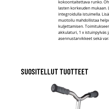
kokoontaitettava runko. O
lasten korkeuden mukaan. L
integroidulla istuimella. Li
muotoilu mahdollistaa help
kuljettamisen. Toimitukseen 
akkulaturi, 1 x istuinpylväs j
asennustarvikkeet sekä var
SUOSITELLUT TUOTTEET