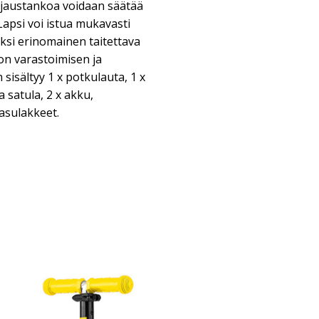
hjaustankoa voidaan säätää
apsi voi istua mukavasti
säksi erinomainen taitettava
on varastoimisen ja
sisältyy 1 x potkulauta, 1 x
a satula, 2 x akku,
asulakkeet.