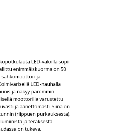
potkulauta LED-valoilla sopii
n sallittu enimmäiskuorma on 50
n sähkömoottori ja
olmivärisellä LED-nauhalla
aunis ja näkyy paremmin
isellä moottorilla varustettu
vasti ja äänettömästi. Siinä on
 tunnin (riippuen purkauksesta).
lumiinista ja teräksestä
audassa on tukeva,