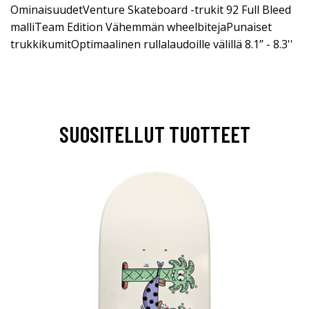
OminaisuudetVenture Skateboard -trukit 92 Full Bleed
malliTeam Edition Vähemmän wheelbitejaPunaiset
trukkikumitOptimaalinen rullalaudoille välillä 8.1’’ - 8.3''
SUOSITELLUT TUOTTEET