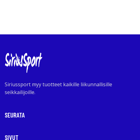
Siriussport myy tuotteet kaikille liikunnallisille
seikkailijoille.
SEURATA
SIVUT