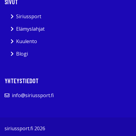
SIVUT
Siriussport
Elämyslahjat
Kuulento
Blogi
YHTEYSTIEDOT
info@siriussport.fi
siriussport.fi 2026