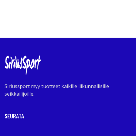
Siriussport myy tuotteet kaikille liikunnallisille
seikkailijoille.
SEURATA