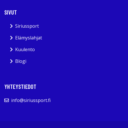
SIVUT
Siriussport
Elämyslahjat
Kuulento
Blogi
YHTEYSTIEDOT
info@siriussport.fi