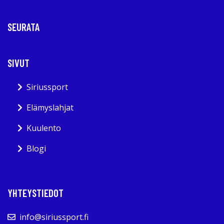
SEURATA
SIVUT
Siriussport
Elämyslahjat
Kuulento
Blogi
YHTEYSTIEDOT
info@siriussport.fi