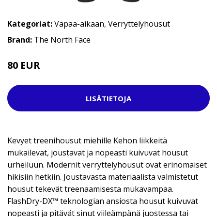
Kategoriat:
Vapaa-aikaan
,
Verryttelyhousut
Brand:
The North Face
80 EUR
LISÄTIETOJA
Kevyet treenihousut miehille Kehon liikkeitä
mukailevat, joustavat ja nopeasti kuivuvat housut
urheiluun. Modernit verryttelyhousut ovat erinomaiset
hikisiin hetkiin. Joustavasta materiaalista valmistetut
housut tekevät treenaamisesta mukavampaa.
FlashDry-DX™ teknologian ansiosta housut kuivuvat
nopeasti ja pitävät sinut viileämpänä juostessa tai