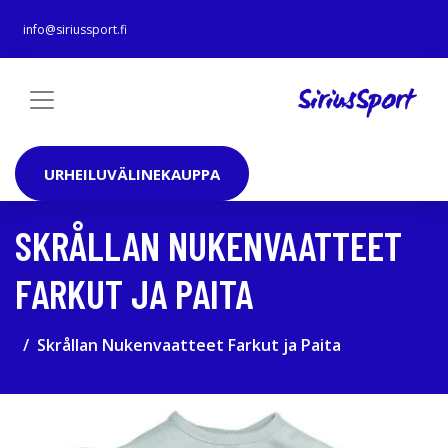
info@siriussport.fi
URHEILUVÄLINEKAUPPA
SKRÅLLAN NUKENVAATTEET
FARKUT JA PAITA
Skrållan Nukenvaatteet Farkut ja Paita