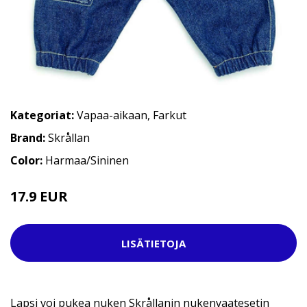
Kategoriat:
Vapaa-aikaan
,
Farkut
Brand:
Skrållan
Color:
Harmaa/Sininen
17.9 EUR
LISÄTIETOJA
Lapsi voi pukea nuken Skrållanin nukenvaatesetin