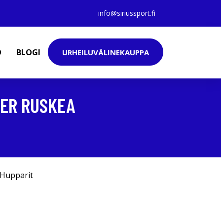
info@siriussport.fi
O
BLOGI
URHEILUVÄLINEKAUPPA
TER RUSKEA
Hupparit