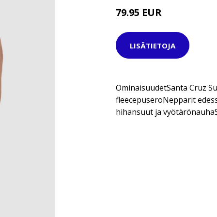
79.95 EUR
LISÄTIETOJA
OminaisuudetSanta Cruz Su
fleecepuseroNepparit edessä
hihansuut ja vyötärönauhaS