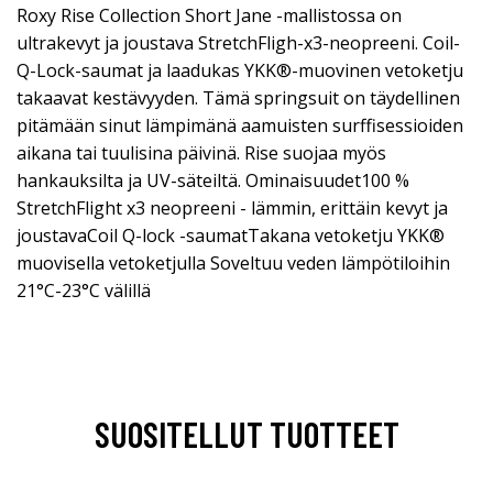
Roxy Rise Collection Short Jane -mallistossa on
ultrakevyt ja joustava StretchFligh-x3-neopreeni. Coil-
Q-Lock-saumat ja laadukas YKK®-muovinen vetoketju
takaavat kestävyyden. Tämä springsuit on täydellinen
pitämään sinut lämpimänä aamuisten surffisessioiden
aikana tai tuulisina päivinä. Rise suojaa myös
hankauksilta ja UV-säteiltä. Ominaisuudet100 %
StretchFlight x3 neopreeni - lämmin, erittäin kevyt ja
joustavaCoil Q-lock -saumatTakana vetoketju YKK®
muovisella vetoketjulla Soveltuu veden lämpötiloihin
21°C-23°C välillä
SUOSITELLUT TUOTTEET