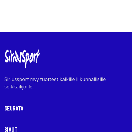
Siriussport myy tuotteet kaikille liikunnallisille
seikkailijoille.
SEURATA
SIVUT