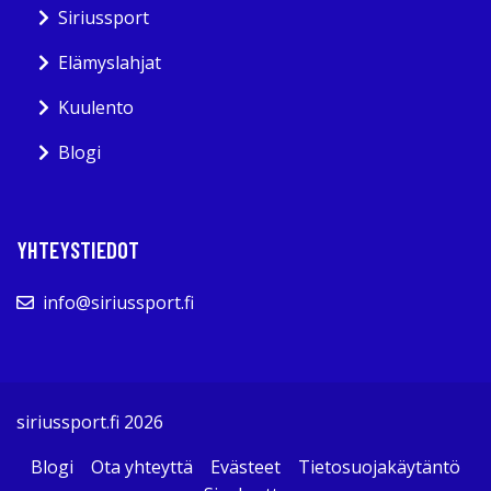
Siriussport
Elämyslahjat
Kuulento
Blogi
YHTEYSTIEDOT
info@siriussport.fi
siriussport.fi 2026
Blogi
Ota yhteyttä
Evästeet
Tietosuojakäytäntö