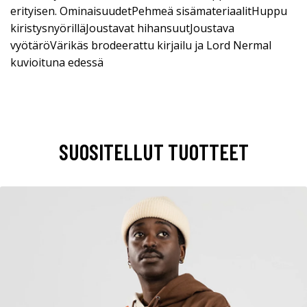
erityisen. OminaisuudetPehmeä sisämateriaalitHuppu
kiristysnyörilläJoustavat hihansuutJoustava
vyötäröVärikäs brodeerattu kirjailu ja Lord Nermal
kuvioituna edessä
SUOSITELLUT TUOTTEET